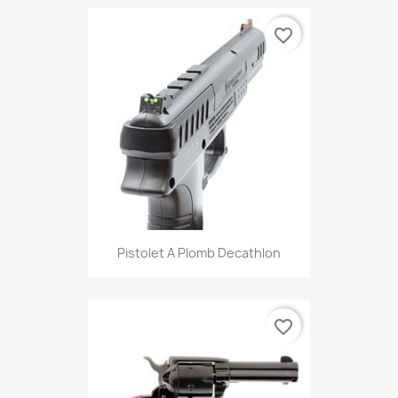
favorite_border
Aperçu rapide

Pistolet A Plomb Decathlon
favorite_border