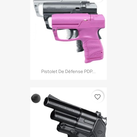
Aperçu rapide

Pistolet De Défense PDP...
favorite_border