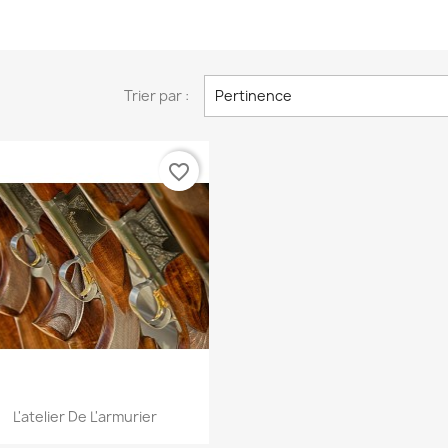
Trier par :
Pertinence
favorite_border
Aperçu rapide

L'atelier De L'armurier