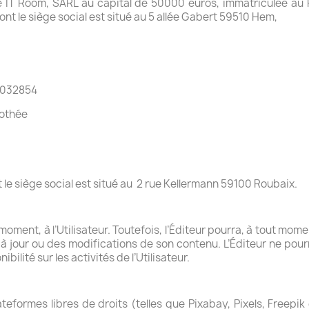
iété IT Room, SARL au capital de 50000 euros, immatriculée a
t le siège social est situé au 5 allée Gabert 59510 Hem,
0032854
mothée
le siège social est situé au
2 rue Kellermann 59100 Roubaix.
oment, à l’Utilisateur. Toutefois, l’Éditeur pourra, à tout mome
à jour ou des modifications de son contenu. L’Éditeur ne pou
lité sur les activités de l’Utilisateur.
eformes libres de droits (telles que Pixabay, Pixels, Freepik