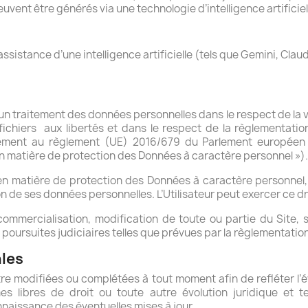
peuvent être générés via une technologie d’intelligence artific
ssistance d’une intelligence artificielle (tels que Gemini, Cla
et un traitement des données personnelles dans le respect de la 
fichiers
aux libertés et dans le respect de la règlementati
ment au règlement (UE) 2016/679 du Parlement européen et
n matière de protection des Données à caractère personnel »).
n matière de protection des Données à caractère personnel, l
n de ses données personnelles. L’Utilisateur peut exercer ce dro
, commercialisation, modification de toute ou partie du Site, 
 poursuites judiciaires telles que prévues par la règlementation
ales
 modifiées ou complétées à tout moment afin de refléter l’évolu
rmes libres de droit ou toute autre évolution juridique et 
naissance des éventuelles mises à jour.