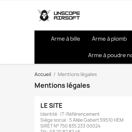
Arme à bille
Arme à plomb
Arme à poudre n
Accueil
Mentions légales
Mentions légales
LE SITE
Identité : IT-Référencement
Siège social : 5 Allée Gabert 59510 HEM
SIRET N° 750 835 233 00024
Tél : 03 20 82 82 46