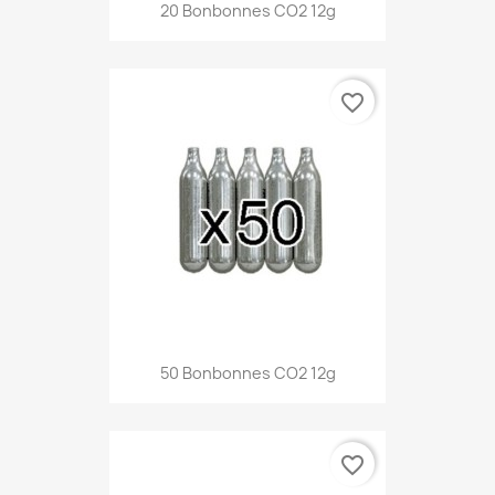
Aperçu rapide

20 Bonbonnes CO2 12g
favorite_border
Aperçu rapide

50 Bonbonnes CO2 12g
favorite_border