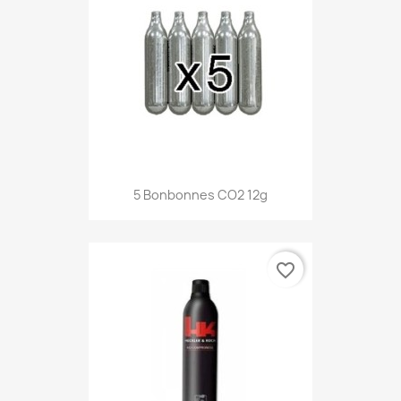
Aperçu rapide

5 Bonbonnes CO2 12g
favorite_border