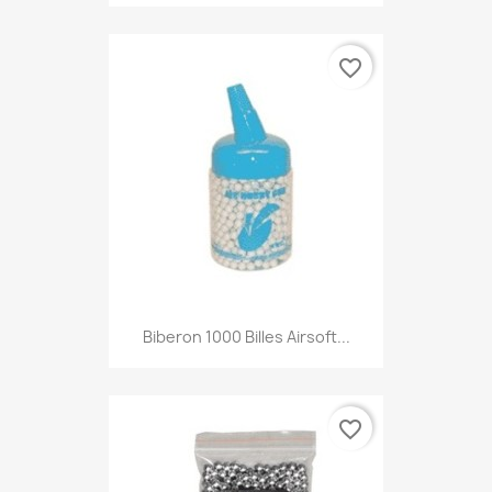
favorite_border
Aperçu rapide

Biberon 1000 Billes Airsoft...
favorite_border