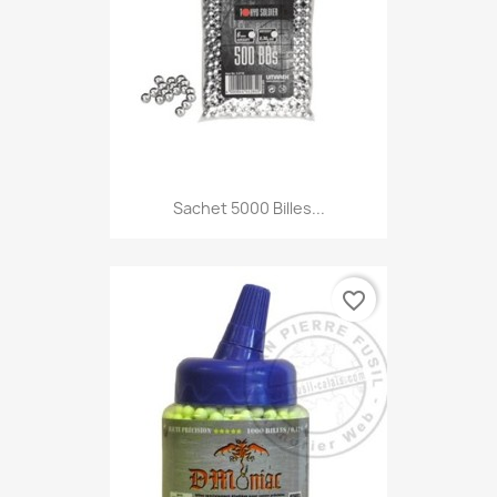
Aperçu rapide

Sachet 5000 Billes...
favorite_border