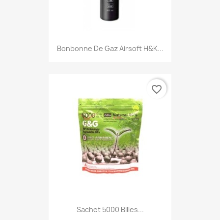
Aperçu rapide

Bonbonne De Gaz Airsoft H&K...
favorite_border
Aperçu rapide

Sachet 5000 Billes...