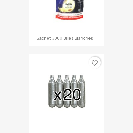
Aperçu rapide

Sachet 3000 Billes Blanches...
favorite_border