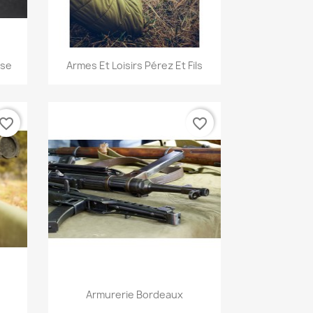
Aperçu rapide

sse
Armes Et Loisirs Pérez Et Fils
vorite_border
favorite_border
Aperçu rapide

Armurerie Bordeaux