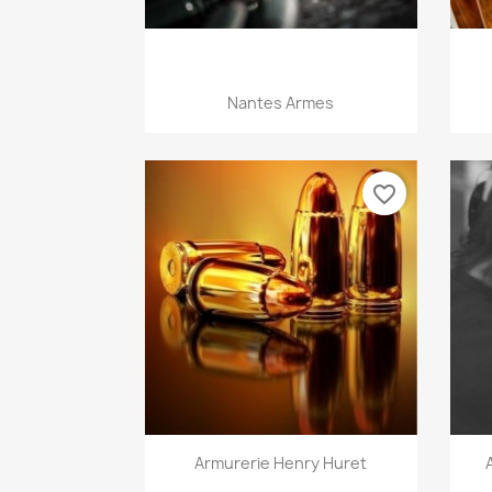
Aperçu rapide

Nantes Armes
favorite_border
Aperçu rapide

Armurerie Henry Huret