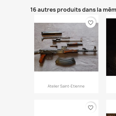
16 autres produits dans la mêm
favorite_border
Aperçu rapide

Atelier Saint-Etienne
favorite_border