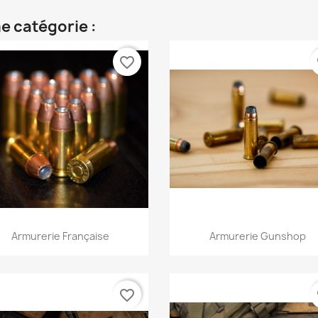
e catégorie :
favorite_border
fa
Aperçu rapide
Aperçu rapide


Armurerie Française
Armurerie Gunshop
favorite_border
fa