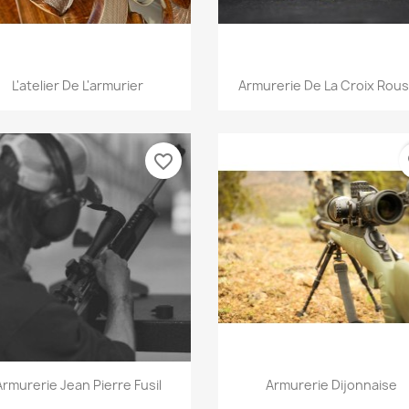
Aperçu rapide
Aperçu rapide


L'atelier De L'armurier
Armurerie De La Croix Rou
favorite_border
fa
Aperçu rapide
Aperçu rapide


Armurerie Jean Pierre Fusil
Armurerie Dijonnaise