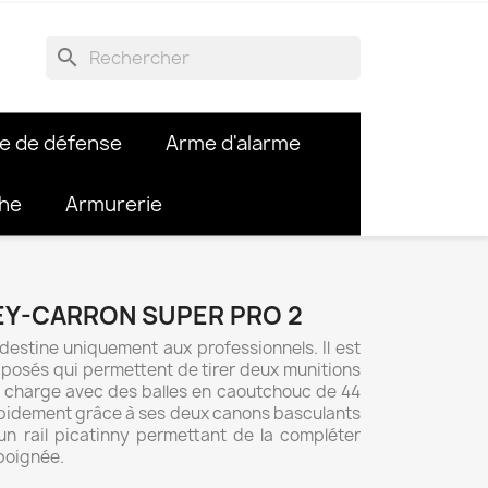
search
e de défense
Arme d'alarme
che
Armurerie
EY-CARRON SUPER PRO 2
 destine uniquement aux professionnels. Il est
posés qui permettent de tirer deux munitions
se charge avec des balles en caoutchouc de 44
rapidement grâce à ses deux canons basculants
d’un rail picatinny permettant de la compléter
 poignée.