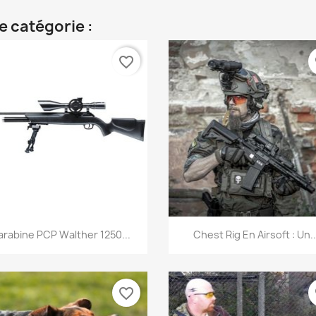
e catégorie :
favorite_border
fa
Aperçu rapide
Aperçu rapide


rabine PCP Walther 1250...
Chest Rig En Airsoft : Un..
favorite_border
fa