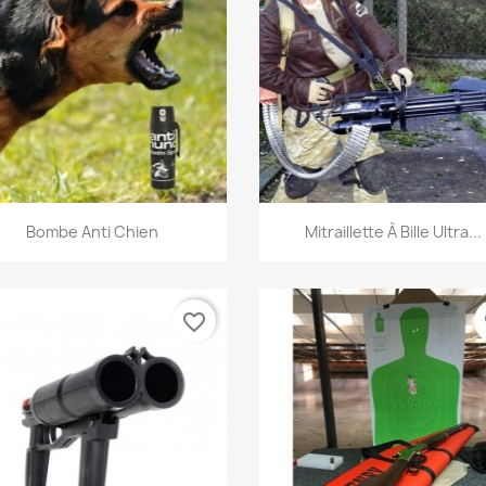
Aperçu rapide
Aperçu rapide


Bombe Anti Chien
Mitraillette À Bille Ultra...
favorite_border
fa