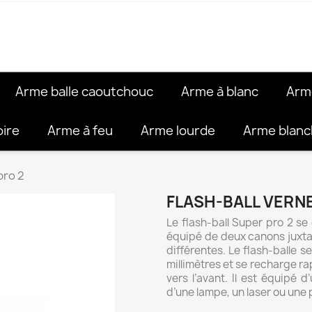
Arme balle caoutchouc
Arme à blanc
Arm
oire
Arme à feu
Arme lourde
Arme blan
pro 2
FLASH-BALL VERN
Le flash-ball Super pro 2 se
équipé de deux canons juxta
différentes. Le flash-balle 
millimètres et se recharge 
vers l’avant. Il est équipé 
d’une lampe, un laser ou une