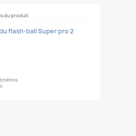
ls du produit
du flash-ball Super pro 2
ntimètres
es