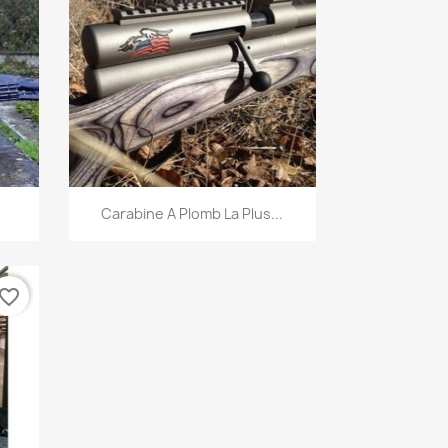
Aperçu rapide

Carabine A Plomb La Plus...
vorite_border