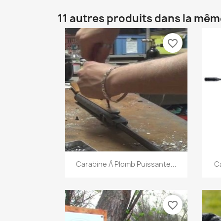
11 autres produits dans la mêm
favorite_border
Aperçu rapide

Carabine À Plomb Puissante...
Ca
favorite_border